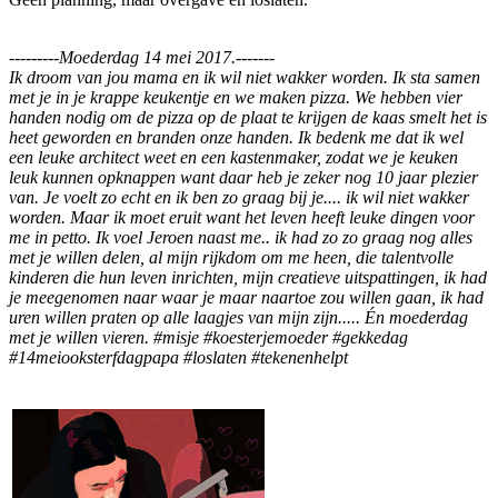
---------Moederdag 14 mei 2017.-------
Ik droom van jou mama en ik wil niet wakker worden. Ik sta samen
met je in je krappe keukentje en we maken pizza. We hebben vier
handen nodig om de pizza op de plaat te krijgen de kaas smelt het is
heet geworden en branden onze handen. Ik bedenk me dat ik wel
een leuke architect weet en een kastenmaker, zodat we je keuken
leuk kunnen opknappen want daar heb je zeker nog 10 jaar plezier
van. Je voelt zo echt en ik ben zo graag bij je.... ik wil niet wakker
worden. Maar ik moet eruit want het leven heeft leuke dingen voor
me in petto. Ik voel Jeroen naast me.. ik had zo zo graag nog alles
met je willen delen, al mijn rijkdom om me heen, die talentvolle
kinderen die hun leven inrichten, mijn creatieve uitspattingen, ik had
je meegenomen naar waar je maar naartoe zou willen gaan, ik had
uren willen praten op alle laagjes van mijn zijn..... Én moederdag
met je willen vieren. #misje #koesterjemoeder #gekkedag
#14meiooksterfdagpapa #loslaten #tekenenhelpt