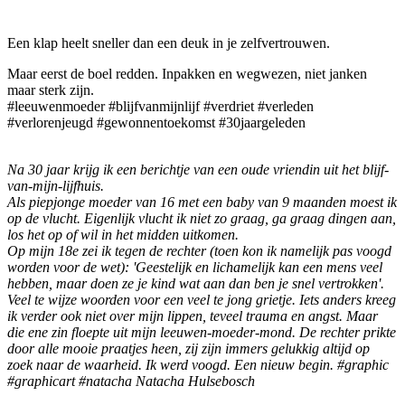
Een klap heelt sneller dan een deuk in je zelfvertrouwen.
Maar eerst de boel redden. Inpakken en wegwezen, niet janken
maar sterk zijn.
#leeuwenmoeder #blijfvanmijnlijf #verdriet #verleden
#verlorenjeugd #gewonnentoekomst #30jaargeleden
Na 30 jaar krijg ik een berichtje van een oude vriendin uit het blijf-
van-mijn-lijfhuis.
Als piepjonge moeder van 16 met een baby van 9 maanden moest ik
op de vlucht. Eigenlijk vlucht ik niet zo graag, ga graag dingen aan,
los het op of wil in het midden uitkomen.
Op mijn 18e zei ik tegen de rechter (toen kon ik namelijk pas voogd
worden voor de wet): 'Geestelijk en lichamelijk kan een mens veel
hebben, maar doen ze je kind wat aan dan ben je snel vertrokken'.
Veel te wijze woorden voor een veel te jong grietje. Iets anders kreeg
ik verder ook niet over mijn lippen, teveel trauma en angst. Maar
die ene zin floepte uit mijn leeuwen-moeder-mond. De rechter prikte
door alle mooie praatjes heen, zij zijn immers gelukkig altijd op
zoek naar de waarheid. Ik werd voogd. Een nieuw begin. #graphic
#graphicart #natacha Natacha Hulsebosch