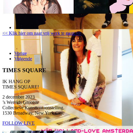
<< Klik hier om naar vrij werk te gaan >>
Vorige
Volgende
TIMES SQUARE
IK HANG OP
TIMES SQUARE!
2 december 2023
’s Werelds Grootste
Collectieve Kunsttentoonstelling.
1530 Broadway, New York City.
FOLLOW LIVE